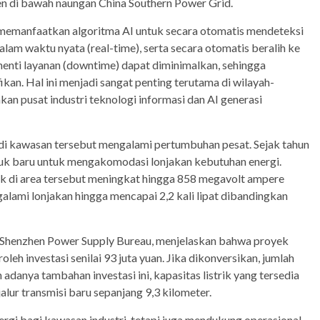
en di bawah naungan China Southern Power Grid.
n memanfaatkan algoritma AI untuk secara otomatis mendeteksi
lam waktu nyata (real-time), serta secara otomatis beralih ke
 henti layanan (downtime) dapat diminimalkan, sehingga
kan. Hal ini menjadi sangat penting terutama di wilayah-
kan pusat industri teknologi informasi dan AI generasi
k di kawasan tersebut mengalami pertumbuhan pesat. Sejak tahun
duk baru untuk mengakomodasi lonjakan kebutuhan energi.
uk di area tersebut meningkat hingga 858 megavolt ampere
alami lonjakan hingga mencapai 2,2 kali lipat dibandingkan
si Shenzhen Power Supply Bureau, menjelaskan bahwa proyek
h investasi senilai 93 juta yuan. Jika dikonversikan, jumlah
adanya tambahan investasi ini, kapasitas listrik yang tersedia
lur transmisi baru sepanjang 9,3 kilometer.
ergi bagi kawasan industri, tetapi juga mendukung operasional