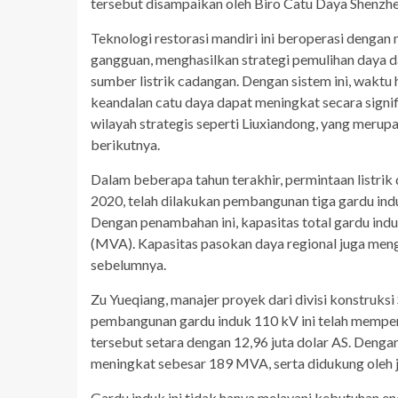
tersebut disampaikan oleh Biro Catu Daya Shenzh
Teknologi restorasi mandiri ini beroperasi denga
gangguan, menghasilkan strategi pemulihan daya da
sumber listrik cadangan. Dengan sistem ini, waktu
keandalan catu daya dapat meningkat secara signifi
wilayah strategis seperti Liuxiandong, yang merupa
berikutnya.
Dalam beberapa tahun terakhir, permintaan listri
2020, telah dilakukan pembangunan tiga gardu in
Dengan penambahan ini, kapasitas total gardu ind
(MVA). Kapasitas pasokan daya regional juga meng
sebelumnya.
Zu Yueqiang, manajer proyek dari divisi konstruk
pembangunan gardu induk 110 kV ini telah memperole
tersebut setara dengan 12,96 juta dolar AS. Dengan 
meningkat sebesar 189 MVA, serta didukung oleh ja
Gardu induk ini tidak hanya melayani kebutuhan en