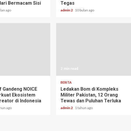
dari Bermacam Sisi
Tegas
ulan ago
admin 2
10 bulan ago
2 min read
BERITA
f Gandeng NOICE
Ledakan Bom di Kompleks
rkuat Ekosistem
Militer Pakistan, 12 Orang
reator di Indonesia
Tewas dan Puluhan Terluka
ahun ago
admin 2
1 tahun ago