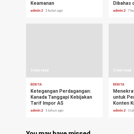
Keamanan
Dibahas 
admin 2
1 bulan ago
admin 2
7 b
3 min read
3 min read
BERITA
BERITA
Ketegangan Perdagangan:
Menekra
Kanada Tanggapi Kebijakan
untuk Pe
Tarif Impor AS
Konten K
admin 2
1 tahun ago
admin 2
1 t
You may have missed