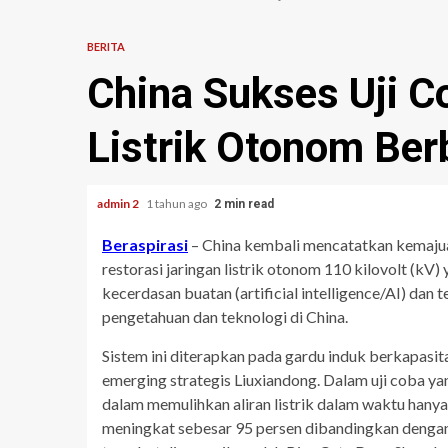
BERITA
China Sukses Uji C
Listrik Otonom Ber
admin 2
1 tahun ago
2 min read
Beraspirasi
– China kembali mencatatkan kemajuan
restorasi jaringan listrik otonom 110 kilovolt (kV)
kecerdasan buatan (artificial intelligence/AI) dan 
pengetahuan dan teknologi di China.
Sistem ini diterapkan pada gardu induk berkapasit
emerging strategis Liuxiandong. Dalam uji coba 
dalam memulihkan aliran listrik dalam waktu hanya 1
meningkat sebesar 95 persen dibandingkan dengan